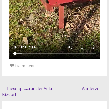
1 Kommentar
Beitragsnavigation
←
Riesenpizza an der Villa
Winterzeit
→
Rixdorf